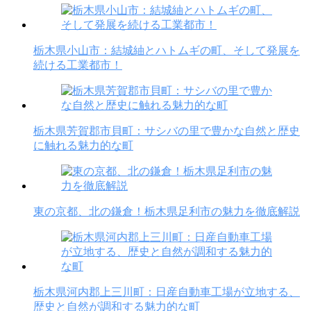
栃木県小山市：結城紬とハトムギの町、そして発展を
続ける工業都市！
栃木県芳賀郡市貝町：サシバの里で豊かな自然と歴史
に触れる魅力的な町
東の京都、北の鎌倉！栃木県足利市の魅力を徹底解説
栃木県河内郡上三川町：日産自動車工場が立地する、
歴史と自然が調和する魅力的な町