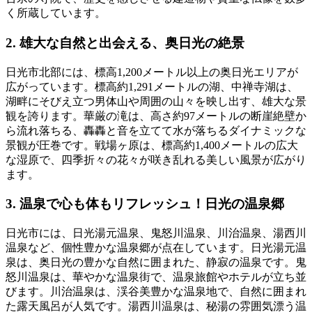
く所蔵しています。
2. 雄大な自然と出会える、奥日光の絶景
日光市北部には、標高1,200メートル以上の奥日光エリアが
広がっています。標高約1,291メートルの湖、中禅寺湖は、
湖畔にそびえ立つ男体山や周囲の山々を映し出す、雄大な景
観を誇ります。華厳の滝は、高さ約97メートルの断崖絶壁か
ら流れ落ちる、轟轟と音を立てて水が落ちるダイナミックな
景観が圧巻です。戦場ヶ原は、標高約1,400メートルの広大
な湿原で、四季折々の花々が咲き乱れる美しい風景が広がり
ます。
3. 温泉で心も体もリフレッシュ！日光の温泉郷
日光市には、日光湯元温泉、鬼怒川温泉、川治温泉、湯西川
温泉など、個性豊かな温泉郷が点在しています。日光湯元温
泉は、奥日光の豊かな自然に囲まれた、静寂の温泉です。鬼
怒川温泉は、華やかな温泉街で、温泉旅館やホテルが立ち並
びます。川治温泉は、渓谷美豊かな温泉地で、自然に囲まれ
た露天風呂が人気です。湯西川温泉は、秘湯の雰囲気漂う温