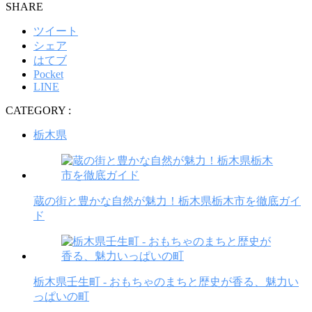
SHARE
ツイート
シェア
はてブ
Pocket
LINE
CATEGORY :
栃木県
蔵の街と豊かな自然が魅力！栃木県栃木市を徹底ガイ
ド
栃木県壬生町 - おもちゃのまちと歴史が香る、魅力い
っぱいの町