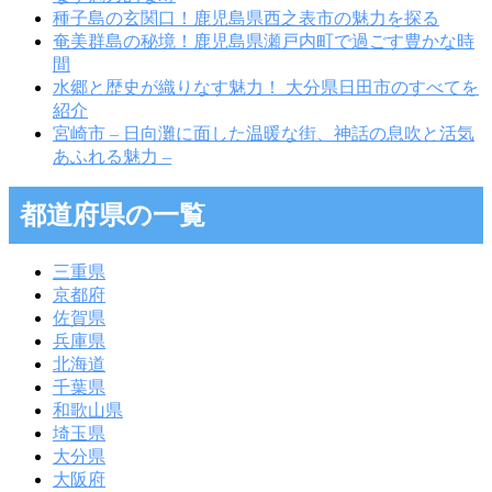
種子島の玄関口！鹿児島県西之表市の魅力を探る
奄美群島の秘境！鹿児島県瀬戸内町で過ごす豊かな時
間
水郷と歴史が織りなす魅力！ 大分県日田市のすべてを
紹介
宮崎市 – 日向灘に面した温暖な街、神話の息吹と活気
あふれる魅力 –
都道府県の一覧
三重県
京都府
佐賀県
兵庫県
北海道
千葉県
和歌山県
埼玉県
大分県
大阪府