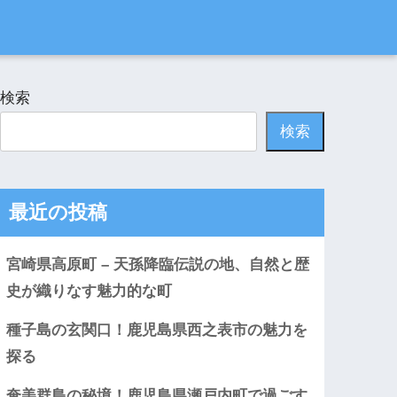
検索
検索
最近の投稿
宮崎県高原町 – 天孫降臨伝説の地、自然と歴
史が織りなす魅力的な町
種子島の玄関口！鹿児島県西之表市の魅力を
探る
奄美群島の秘境！鹿児島県瀬戸内町で過ごす