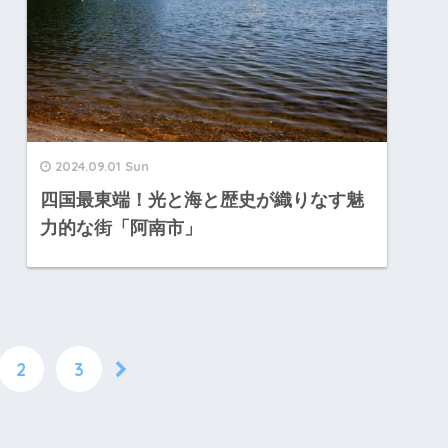
2024.09.01 Sun
四国最東端！光と海と歴史が織りなす魅
力的な街「阿南市」
2
3