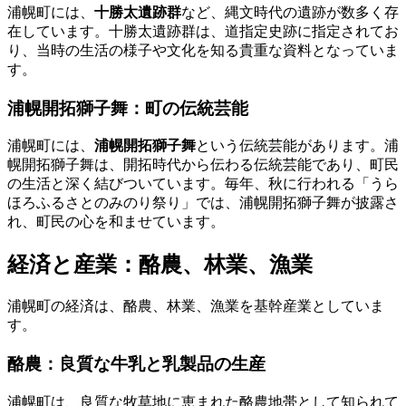
浦幌町には、
十勝太遺跡群
など、縄文時代の遺跡が数多く存
在しています。十勝太遺跡群は、道指定史跡に指定されてお
り、当時の生活の様子や文化を知る貴重な資料となっていま
す。
浦幌開拓獅子舞：町の伝統芸能
浦幌町には、
浦幌開拓獅子舞
という伝統芸能があります。浦
幌開拓獅子舞は、開拓時代から伝わる伝統芸能であり、町民
の生活と深く結びついています。毎年、秋に行われる「うら
ほろふるさとのみのり祭り」では、浦幌開拓獅子舞が披露さ
れ、町民の心を和ませています。
経済と産業：酪農、林業、漁業
浦幌町の経済は、酪農、林業、漁業を基幹産業としていま
す。
酪農：良質な牛乳と乳製品の生産
浦幌町は、良質な牧草地に恵まれた酪農地帯として知られて