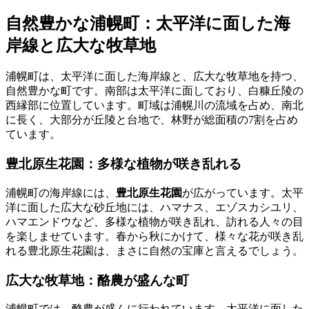
自然豊かな浦幌町：太平洋に面した海
岸線と広大な牧草地
浦幌町は、太平洋に面した海岸線と、広大な牧草地を持つ、
自然豊かな町です。南部は太平洋に面しており、白糠丘陵の
西縁部に位置しています。町域は浦幌川の流域を占め、南北
に長く、大部分が丘陵と台地で、林野が総面積の7割を占め
ています。
豊北原生花園：多様な植物が咲き乱れる
浦幌町の海岸線には、
豊北原生花園
が広がっています。太平
洋に面した広大な砂丘地には、ハマナス、エゾスカシユリ、
ハマエンドウなど、多様な植物が咲き乱れ、訪れる人々の目
を楽しませています。春から秋にかけて、様々な花が咲き乱
れる豊北原生花園は、まさに自然の宝庫と言えるでしょう。
広大な牧草地：酪農が盛んな町
浦幌町では、酪農が盛んに行われています。太平洋に面した