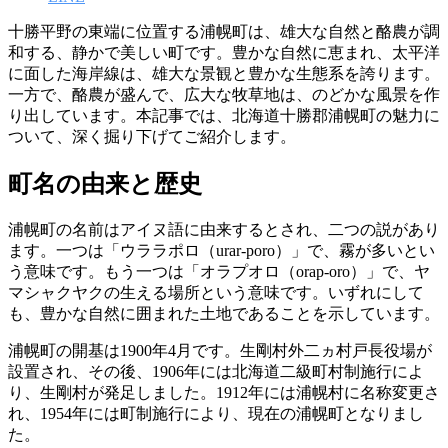
十勝平野の東端に位置する浦幌町は、雄大な自然と酪農が調
和する、静かで美しい町です。豊かな自然に恵まれ、太平洋
に面した海岸線は、雄大な景観と豊かな生態系を誇ります。
一方で、酪農が盛んで、広大な牧草地は、のどかな風景を作
り出しています。本記事では、北海道十勝郡浦幌町の魅力に
ついて、深く掘り下げてご紹介します。
町名の由来と歴史
浦幌町の名前はアイヌ語に由来するとされ、二つの説があり
ます。一つは「ウララポロ（urar-poro）」で、霧が多いとい
う意味です。もう一つは「オラプオロ（orap-oro）」で、ヤ
マシャクヤクの生える場所という意味です。いずれにして
も、豊かな自然に囲まれた土地であることを示しています。
浦幌町の開基は1900年4月です。生剛村外二ヵ村戸長役場が
設置され、その後、1906年には北海道二級町村制施行によ
り、生剛村が発足しました。1912年には浦幌村に名称変更さ
れ、1954年には町制施行により、現在の浦幌町となりまし
た。