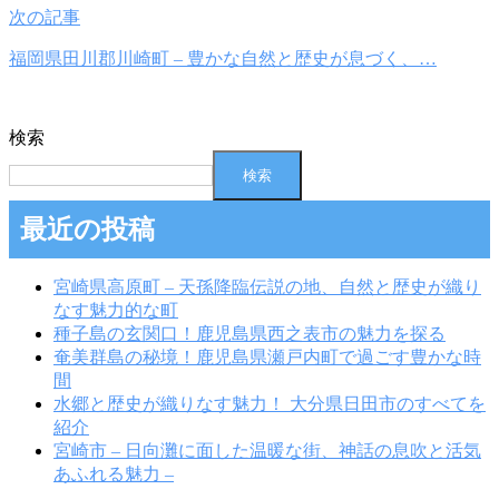
次の記事
福岡県田川郡川崎町 – 豊かな自然と歴史が息づく、…
検索
検索
最近の投稿
宮崎県高原町 – 天孫降臨伝説の地、自然と歴史が織り
なす魅力的な町
種子島の玄関口！鹿児島県西之表市の魅力を探る
奄美群島の秘境！鹿児島県瀬戸内町で過ごす豊かな時
間
水郷と歴史が織りなす魅力！ 大分県日田市のすべてを
紹介
宮崎市 – 日向灘に面した温暖な街、神話の息吹と活気
あふれる魅力 –