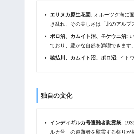
エサヌカ原生花園:
オホーツク海に面
き乱れ、その美しさは「北のアルプ
ポロ沼、カムイト沼、モケウニ沼:
い
ており、豊かな自然を満喫できます
猿払川、カムイト沼、ポロ沼:
イトウ
独自の文化
インディギルカ号遭難者慰霊祭:
19
ルカ号」の遭難者を慰霊する祭りが