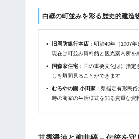
白壁の町並みを彩る歴史的建造
旧周防銀行本店
：明治40年（190
現在は町並み資料館と観光案内所を
国森家住宅
：国の重要文化財に指定
しを垣間見ることができます。
むろやの園 小田家
：県指定有形民俗
時の商家の生活様式を知る貴重な資
甘露醤油と柳井縞 – 伝統を