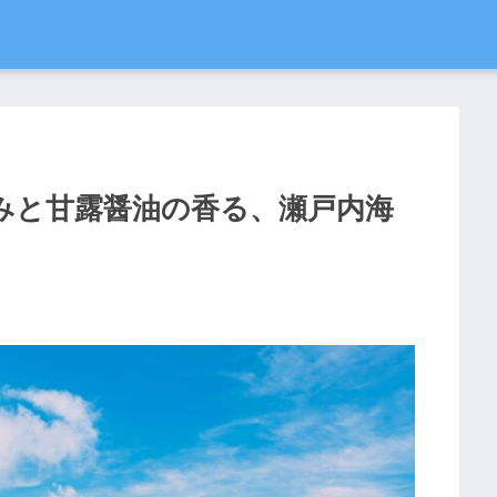
みと甘露醤油の香る、瀬戸内海