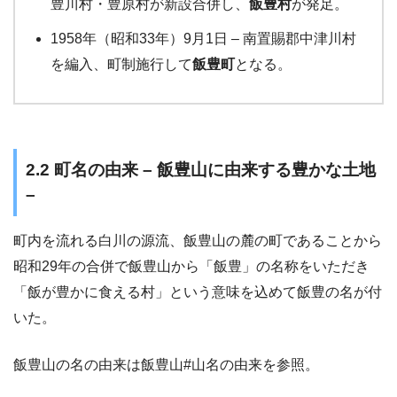
豊川村・豊原村が新設合併し、
飯豊村
が発足。
1958年（昭和33年）9月1日 – 南置賜郡中津川村
を編入、町制施行して
飯豊町
となる。
2.2 町名の由来 – 飯豊山に由来する豊かな土地
–
町内を流れる白川の源流、飯豊山の麓の町であることから
昭和29年の合併で飯豊山から「飯豊」の名称をいただき
「飯が豊かに食える村」という意味を込めて飯豊の名が付
いた。
飯豊山の名の由来は飯豊山#山名の由来を参照。