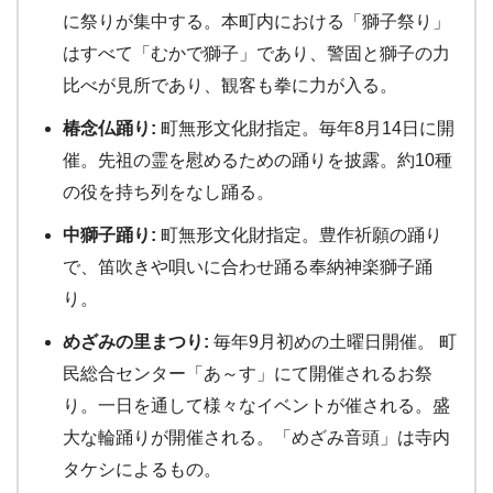
に祭りが集中する。本町内における「獅子祭り」
はすべて「むかで獅子」であり、警固と獅子の力
比べが見所であり、観客も拳に力が入る。
椿念仏踊り:
町無形文化財指定。毎年8月14日に開
催。先祖の霊を慰めるための踊りを披露。約10種
の役を持ち列をなし踊る。
中獅子踊り:
町無形文化財指定。豊作祈願の踊り
で、笛吹きや唄いに合わせ踊る奉納神楽獅子踊
り。
めざみの里まつり:
毎年9月初めの土曜日開催。 町
民総合センター「あ～す」にて開催されるお祭
り。一日を通して様々なイベントが催される。盛
大な輪踊りが開催される。「めざみ音頭」は寺内
タケシによるもの。