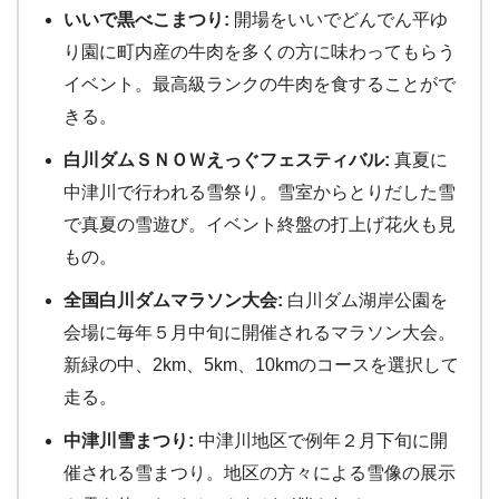
いいで黒べこまつり:
開場をいいでどんでん平ゆ
り園に町内産の牛肉を多くの方に味わってもらう
イベント。最高級ランクの牛肉を食することがで
きる。
白川ダムＳＮＯＷえっぐフェスティバル:
真夏に
中津川で行われる雪祭り。雪室からとりだした雪
で真夏の雪遊び。イベント終盤の打上げ花火も見
もの。
全国白川ダムマラソン大会:
白川ダム湖岸公園を
会場に毎年５月中旬に開催されるマラソン大会。
新緑の中、2km、5km、10kmのコースを選択して
走る。
中津川雪まつり:
中津川地区で例年２月下旬に開
催される雪まつり。地区の方々による雪像の展示