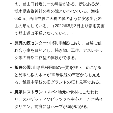
え、登山口付近に一の鳥居がある。所説あるが、
栃木県古峯神社の奥の院といわれている。海抜
650ｍ、西山中腹に天狗の鼻のように突き出た岩
山の形をしている。（2022年8月3日より豪雨災害
で登山道は不通となっている。）
源流の森センター:
中津川地区にあり、自然に触
れ合う事を目的とし、焼き物、工作、アスレチッ
ク等の自然共存型の体験ができる。
飯豊公園:
山形県桜回廊の一翼を担い、春になる
と見事な桜の木々がJR米坂線の車窓からも見え
る。飯豊中学校の旧グランドの桜も見事である。
農家レストラン エルベ:
地元の食材にこだわわ
り、スパゲッティやピッツァを中心とした本格イ
タリアン。前庭にはハーブが園が広がる。