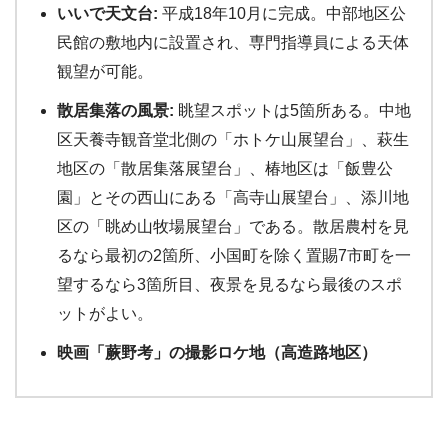
いいで天文台:
平成18年10月に完成。中部地区公
民館の敷地内に設置され、専門指導員による天体
観望が可能。
散居集落の風景:
眺望スポットは5箇所ある。中地
区天養寺観音堂北側の「ホトケ山展望台」、萩生
地区の「散居集落展望台」、椿地区は「飯豊公
園」とその西山にある「高寺山展望台」、添川地
区の「眺め山牧場展望台」である。散居農村を見
るなら最初の2箇所、小国町を除く置賜7市町を一
望するなら3箇所目、夜景を見るなら最後のスポ
ットがよい。
映画「蕨野考」の撮影ロケ地（高造路地区）