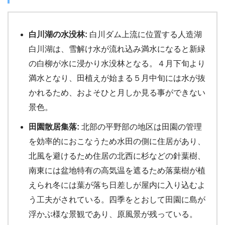
白川湖の水没林:
白川ダム上流に位置する人造湖
白川湖は、雪解け水が流れ込み満水になると新緑
の白柳が水に浸かり水没林となる。４月下旬より
満水となり、田植えが始まる５月中旬には水が抜
かれるため、およそひと月しか見る事ができない
景色。
田園散居集落:
北部の平野部の地区は田園の管理
を効率的におこなうため水田の側に住居があり、
北風を避けるため住居の北西に杉などの針葉樹、
南東には盆地特有の高気温を遮るため落葉樹が植
えられ冬には葉が落ち日差しが屋内に入り込むよ
う工夫がされている。四季をとおして田園に島が
浮かぶ様な景観であり、原風景が残っている。