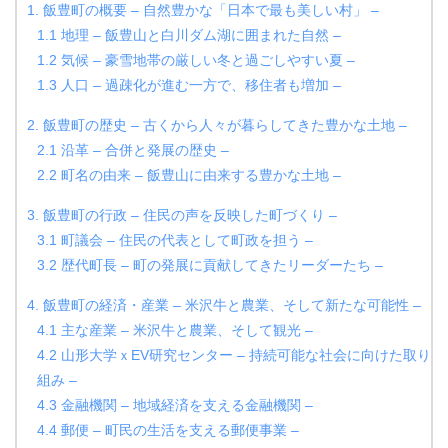
1. 飯豊町の概要 – 自然豊かな「日本で最も美しい村」 –
1.1 地理 – 飯豊山と白川ダム湖に囲まれた自然 –
1.2 気候 – 豪雪地帯の厳しい冬と過ごしやすい夏 –
1.3 人口 – 過疎化が進む一方で、移住者も増加 –
2. 飯豊町の歴史 – 古くから人々が暮らしてきた豊かな土地 –
2.1 沿革 – 合併と発展の歴史 –
2.2 町名の由来 – 飯豊山に由来する豊かな土地 –
3. 飯豊町の行政 – 住民の声を反映した町づくり –
3.1 町議会 – 住民の代表として町政を担う –
3.2 歴代町長 – 町の発展に貢献してきたリーダーたち –
4. 飯豊町の経済・産業 – 米沢牛と農業、そして新たな可能性 –
4.1 主な産業 – 米沢牛と農業、そして観光 –
4.2 山形大学ｘEV研究センター – 持続可能な社会に向けた取り
組み –
4.3 金融機関 – 地域経済を支える金融機関 –
4.4 郵便 – 町民の生活を支える郵便事業 –