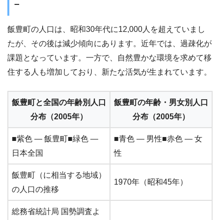
–
飯豊町の人口は、昭和30年代に12,000人を超えていまし
たが、その後は減少傾向にあります。近年では、過疎化が
課題となっています。一方で、自然豊かな環境を求めて移
住する人も増加しており、新たな活気が生まれています。
飯豊町と全国の年齢別人口
飯豊町の年齢・男女別人口
分布（2005年）
分布（2005年）
■紫色 ― 飯豊町■緑色 ―
■青色 ― 男性■赤色 ― 女
日本全国
性
飯豊町（に相当する地域）
1970年（昭和45年）
の人口の推移
総務省統計局 国勢調査よ