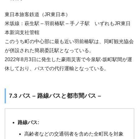
東日本旅客鉄道（JR東日本）
米坂線：萩生駅 – 羽前椿駅 – 手ノ子駅 いずれもJR東日
本新潟支社管轄
このうち町の中心部に最も近い羽前椿駅は、同町観光協会
が併設された簡易委託駅となっている。
2022年8月3日に発生した豪雨災害で今泉駅-坂町駅間が運
休しており、バスでの代行運輸となっている。
7.3 バス – 路線バスと都市間バス –
路線バス:
高齢者などの交通弱者を含めた全町民を対象