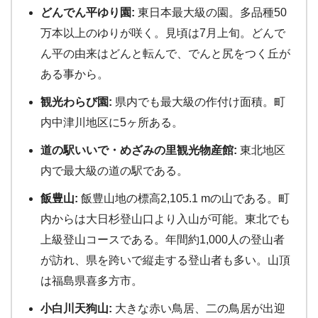
どんでん平ゆり園:
東日本最大級の園。多品種50
万本以上のゆりが咲く。見頃は7月上旬。どんで
ん平の由来はどんと転んで、でんと尻をつく丘が
ある事から。
観光わらび園:
県内でも最大級の作付け面積。町
内中津川地区に5ヶ所ある。
道の駅いいで・めざみの里観光物産館:
東北地区
内で最大級の道の駅である。
飯豊山:
飯豊山地の標高2,105.1 mの山である。町
内からは大日杉登山口より入山が可能。東北でも
上級登山コースである。年間約1,000人の登山者
が訪れ、県を跨いで縦走する登山者も多い。山頂
は福島県喜多方市。
小白川天狗山:
大きな赤い鳥居、二の鳥居が出迎