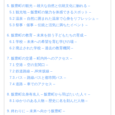
5. 飯豊町の観光 – 雄大な自然と伝統文化に触れる –
5.1 観光地 – 飯豊町の魅力を体感できるスポット –
5.2 温泉 – 自然に囲まれた温泉で心身をリフレッシュ –
5.3 祭事・催事 – 伝統と活気に満ちたイベント –
6. 飯豊町の教育 – 未来を担う子どもたちの育成 –
6.1 学校 – 未来への希望を育む学びの場 –
6.2 廃止された学校 – 過去の教育機関 –
7. 飯豊町の交通 – 町内外へのアクセス –
7.1 空港 – 空の玄関口 –
7.2 鉄道路線 – JR米坂線 –
7.3 バス – 路線バスと都市間バス –
7.4 道路 – 車でのアクセス –
8. 飯豊町出身有名人 – 飯豊町から羽ばたいた人々 –
8.1 ゆかりのある人物 – 歴史に名を刻んだ人物 –
9. 終わりに – 未来へ向かう飯豊町 –