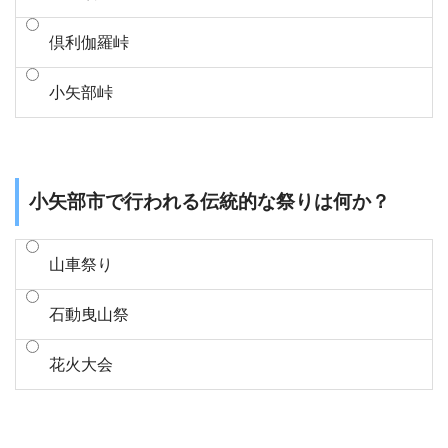
倶利伽羅峠
小矢部峠
小矢部市で行われる伝統的な祭りは何か？
山車祭り
石動曳山祭
花火大会