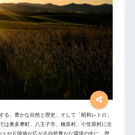
する、豊かな自然と歴史、そして「昭和レトロ」
では奥多摩町、八王子市、檜原村、小笠原村に次
山々や丘陵地が広がる自然豊かな環境の中に、歴