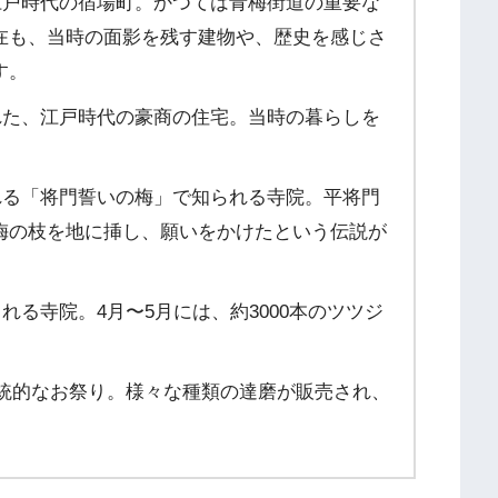
戸時代の宿場町。かつては青梅街道の重要な
在も、当時の面影を残す建物や、歴史を感じさ
す。
た、江戸時代の豪商の住宅。当時の暮らしを
る「将門誓いの梅」で知られる寺院。平将門
梅の枝を地に挿し、願いをかけたという伝説が
る寺院。4月〜5月には、約3000本のツツジ
統的なお祭り。様々な種類の達磨が販売され、