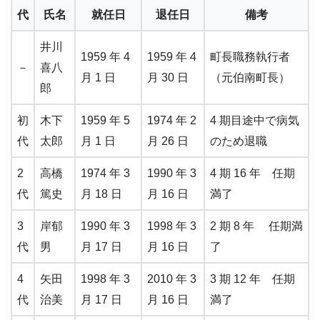
代
氏名
就任日
退任日
備考
井川
1959 年 4
1959 年 4
町長職務執行者
－
喜八
月 1 日
月 30 日
（元伯南町長）
郎
初
木下
1959 年 5
1974 年 2
4 期目途中で病気
代
太郎
月 1 日
月 26 日
のため退職
2
高橋
1974 年 3
1990 年 3
4 期 16 年 任期
代
篤史
月 18 日
月 16 日
満了
3
岸郁
1990 年 3
1998 年 3
2 期 8 年 任期満
代
男
月 17 日
月 16 日
了
4
矢田
1998 年 3
2010 年 3
3 期 12 年 任期
代
治美
月 17 日
月 16 日
満了