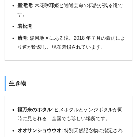
聖滝滝
: 木花咲耶姫と邇邇芸命の伝説が残る滝で
す。
若松滝
清滝
: 湯河地区にある滝。2018 年 7 月の豪雨によ
り道が断裂し、現在閉鎖されています。
生き物
福万来のホタル
: ヒメボタルとゲンジボタルが同
時に見られる、全国でも珍しい場所です。
オオサンショウウオ
: 特別天然記念物に指定され