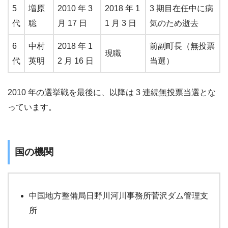
5
増原
2010 年 3
2018 年 1
3 期目在任中に病
代
聡
月 17 日
1 月 3 日
気のため逝去
6
中村
2018 年 1
前副町長（無投票
現職
代
英明
2 月 16 日
当選）
2010 年の選挙戦を最後に、以降は 3 連続無投票当選とな
っています。
国の機関
中国地方整備局日野川河川事務所菅沢ダム管理支
所