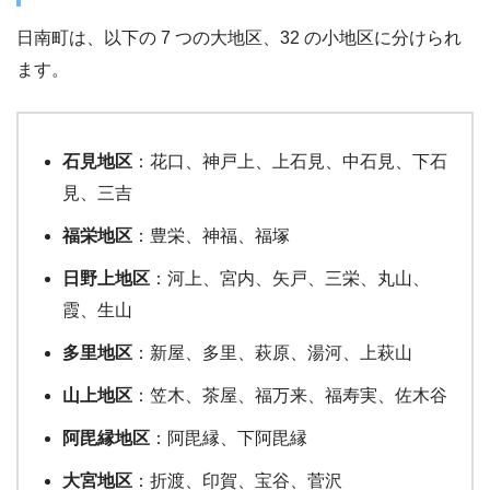
日南町は、以下の 7 つの大地区、32 の小地区に分けられ
ます。
石見地区
：花口、神戸上、上石見、中石見、下石
見、三吉
福栄地区
：豊栄、神福、福塚
日野上地区
：河上、宮内、矢戸、三栄、丸山、
霞、生山
多里地区
：新屋、多里、萩原、湯河、上萩山
山上地区
：笠木、茶屋、福万来、福寿実、佐木谷
阿毘縁地区
：阿毘縁、下阿毘縁
大宮地区
：折渡、印賀、宝谷、菅沢