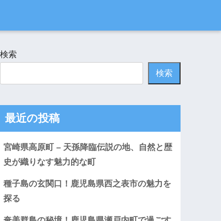
検索
検索
最近の投稿
宮崎県高原町 – 天孫降臨伝説の地、自然と歴
史が織りなす魅力的な町
種子島の玄関口！鹿児島県西之表市の魅力を
探る
奄美群島の秘境！鹿児島県瀬戸内町で過ごす