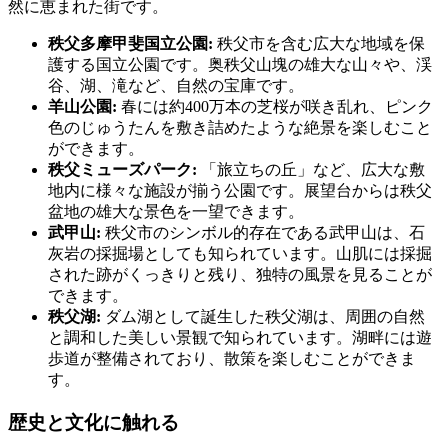
然に恵まれた街です。
秩父多摩甲斐国立公園:
秩父市を含む広大な地域を保
護する国立公園です。奥秩父山塊の雄大な山々や、渓
谷、湖、滝など、自然の宝庫です。
羊山公園:
春には約400万本の芝桜が咲き乱れ、ピンク
色のじゅうたんを敷き詰めたような絶景を楽しむこと
ができます。
秩父ミューズパーク:
「旅立ちの丘」など、広大な敷
地内に様々な施設が揃う公園です。展望台からは秩父
盆地の雄大な景色を一望できます。
武甲山:
秩父市のシンボル的存在である武甲山は、石
灰岩の採掘場としても知られています。山肌には採掘
された跡がくっきりと残り、独特の風景を見ることが
できます。
秩父湖:
ダム湖として誕生した秩父湖は、周囲の自然
と調和した美しい景観で知られています。湖畔には遊
歩道が整備されており、散策を楽しむことができま
す。
歴史と文化に触れる