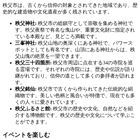
秩父市は、古くから信仰の対象とされてきた地域であり、歴
史的な建造物や文化遺産が多く残されています。
秩父神社:
秩父市の総鎮守として崇敬を集める神社で
す。秩父夜祭で有名な曳山や、重要文化財に指定され
ている本殿など、見どころ満載です。
三峯神社:
秩父山地の奥深くにある神社で、パワース
ポットとしても有名です。山頂にある神社からは、秩
父山塊の絶景を一望できます。
秩父三十四箇所:
秩父市周辺に点在する34の寺院を巡
る霊場です。それぞれの寺院には、歴史や伝説が語り
継がれており、信仰の道として多くの参拝者が訪れま
す。
秩父銘仙:
秩父市で古くから作られてきた伝統的な絹
織物です。美しい色柄と風合いが特徴で、現在でも多
くの人々に愛されています。
秩父ふるさと館:
秩父市の歴史や文化、自然などを紹
介する博物館です。秩父の歴史や文化について学ぶこ
とができます。
イベントを楽しむ