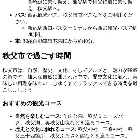
高崎線に乗り換え、熊谷駅で秩父鉄道に乗り換
え、秩父駅へ。
バス:
西武観光バス、秩父市営バスなどをご利用くだ
さい。
新宿駅西口バスターミナルから西武観光バスで約
2時間。
車:
関越自動車道花園ICから約40分。
秩父市で過ごす時間
秩父市は、自然、歴史、文化、そしてグルメと、魅力が満載
の街です。雄大な自然に囲まれた中で、歴史文化に触れ、美
味しい料理を味わい、心ゆくまでリラックスできる時間を過
ごしましょう。
おすすめの観光コース
自然を楽しむコース:
羊山公園、秩父ミューズパー
ク、秩父湖、奥秩父山塊などを巡るコース。
歴史と文化に触れるコース:
秩父神社、三峯神社、秩
父三十四箇所、秩父ふるさと館などを巡るコース。