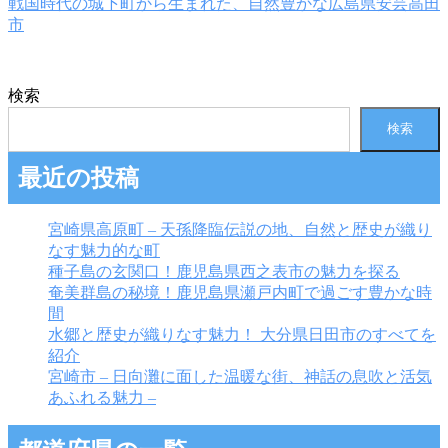
戦国時代の城下町から生まれた、自然豊かな広島県安芸高田
市
検索
検索
最近の投稿
宮崎県高原町 – 天孫降臨伝説の地、自然と歴史が織り
なす魅力的な町
種子島の玄関口！鹿児島県西之表市の魅力を探る
奄美群島の秘境！鹿児島県瀬戸内町で過ごす豊かな時
間
水郷と歴史が織りなす魅力！ 大分県日田市のすべてを
紹介
宮崎市 – 日向灘に面した温暖な街、神話の息吹と活気
あふれる魅力 –