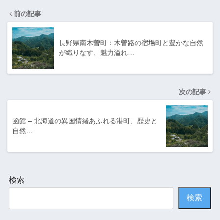
前の記事
長野県南木曽町：木曽路の宿場町と豊かな自然
が織りなす、魅力溢れ…
次の記事
函館 – 北海道の異国情緒あふれる港町、歴史と
自然…
検索
検索