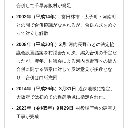
合併して千早赤阪村が発足
2002年（平成14年）
: 富田林市・太子町・河南町
との間で合併協議がなされるが、合併方式をめぐ
って対立し解散
2008年（平成20年）2月
: 河内長野市との法定協
議会設置議案を村議会が可決。編入合併の予定だ
ったが、翌年、村議会による河内長野市への編入
合併に関する議案に対して反対意見が多数とな
り、合併は白紙撤回
2014年（平成26年）3月31日
: 過疎地域に指定。
大阪府では初めての過疎地域に指定された。
2023年（令和5年）9月29日
: 村役場庁舎の建替え
工事が完成