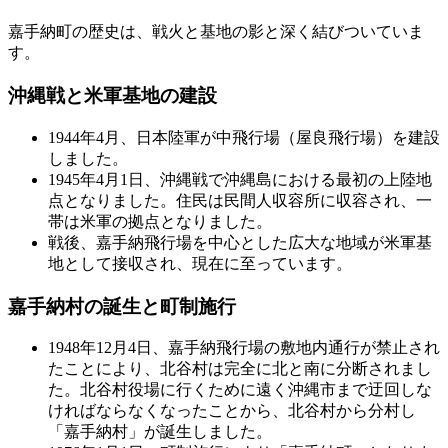
嘉手納町の歴史は、戦火と基地の影と深く結びついていま
す。
沖縄戦と米軍基地の建設
1944年4月、日本陸軍が中飛行場（屋良飛行場）を建設
しました。
1945年4月1日、沖縄戦で沖縄島における最初の上陸地
点となりました。住民は民間人収容所に収容され、一
帯は米軍の拠点となりました。
戦後、嘉手納飛行場を中心とした広大な地域が米軍基
地として接収され、現在に至っています。
嘉手納村の誕生と町制施行
1948年12月4日、嘉手納飛行場の敷地内通行が禁止され
たことにより、北谷村は完全に北と南に分断されまし
た。北谷村役場に行くために遠く沖縄市まで迂回しな
ければならなくなったことから、北谷村から分村し
「嘉手納村」が誕生しました。