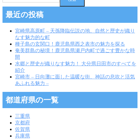
最近の投稿
宮崎県高原町 – 天孫降臨伝説の地、自然と歴史が織り
なす魅力的な町
種子島の玄関口！鹿児島県西之表市の魅力を探る
奄美群島の秘境！鹿児島県瀬戸内町で過ごす豊かな時
間
水郷と歴史が織りなす魅力！ 大分県日田市のすべてを
紹介
宮崎市 – 日向灘に面した温暖な街、神話の息吹と活気
あふれる魅力 –
都道府県の一覧
三重県
京都府
佐賀県
兵庫県