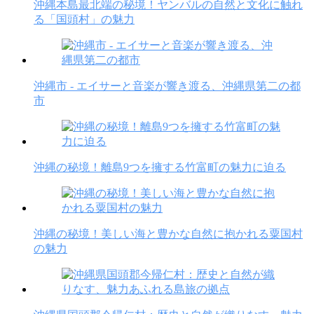
沖縄本島最北端の秘境！ヤンバルの自然と文化に触れ
る「国頭村」の魅力
沖縄市 - エイサーと音楽が響き渡る、沖縄県第二の都
市
沖縄の秘境！離島9つを擁する竹富町の魅力に迫る
沖縄の秘境！美しい海と豊かな自然に抱かれる粟国村
の魅力