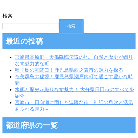
検索
検索
最近の投稿
宮崎県高原町 – 天孫降臨伝説の地、自然と歴史が織り
なす魅力的な町
種子島の玄関口！鹿児島県西之表市の魅力を探る
奄美群島の秘境！鹿児島県瀬戸内町で過ごす豊かな時
間
水郷と歴史が織りなす魅力！ 大分県日田市のすべてを
紹介
宮崎市 – 日向灘に面した温暖な街、神話の息吹と活気
あふれる魅力 –
都道府県の一覧