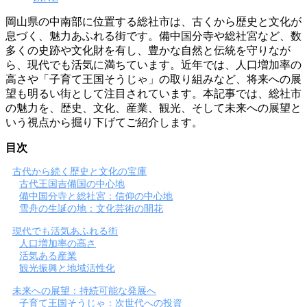
岡山県の中南部に位置する総社市は、古くから歴史と文化が
息づく、魅力あふれる街です。備中国分寺や総社宮など、数
多くの史跡や文化財を有し、豊かな自然と伝統を守りなが
ら、現代でも活気に満ちています。近年では、人口増加率の
高さや「子育て王国そうじゃ」の取り組みなど、将来への展
望も明るい街として注目されています。本記事では、総社市
の魅力を、歴史、文化、産業、観光、そして未来への展望と
いう視点から掘り下げてご紹介します。
目次
古代から続く歴史と文化の宝庫
古代王国吉備国の中心地
備中国分寺と総社宮：信仰の中心地
雪舟の生誕の地：文化芸術の開花
現代でも活気あふれる街
人口増加率の高さ
活気ある産業
観光振興と地域活性化
未来への展望：持続可能な発展へ
子育て王国そうじゃ：次世代への投資