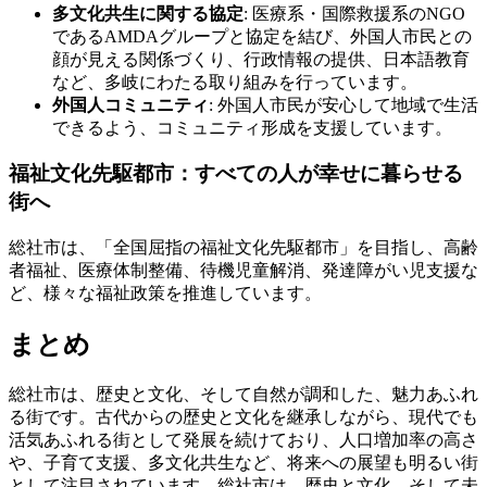
多文化共生に関する協定
: 医療系・国際救援系のNGO
であるAMDAグループと協定を結び、外国人市民との
顔が見える関係づくり、行政情報の提供、日本語教育
など、多岐にわたる取り組みを行っています。
外国人コミュニティ
: 外国人市民が安心して地域で生活
できるよう、コミュニティ形成を支援しています。
福祉文化先駆都市：すべての人が幸せに暮らせる
街へ
総社市は、「全国屈指の福祉文化先駆都市」を目指し、高齢
者福祉、医療体制整備、待機児童解消、発達障がい児支援な
ど、様々な福祉政策を推進しています。
まとめ
総社市は、歴史と文化、そして自然が調和した、魅力あふれ
る街です。古代からの歴史と文化を継承しながら、現代でも
活気あふれる街として発展を続けており、人口増加率の高さ
や、子育て支援、多文化共生など、将来への展望も明るい街
として注目されています。総社市は、歴史と文化、そして未