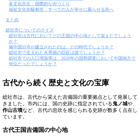
多文化共生：国際的な街づくり
福祉文化先駆都市：すべての人が幸せに暮らせる街へ
まとめ
総社市についてのクイズ
総社市は古代においてどの王国の中心地として栄えたでしょう
か？
備中国分寺が建立されたのは、どの時代でしょうか？
総社市で生まれた水墨画の巨匠は誰でしょうか？
総社市での人口増加率は、2020年の国勢調査において中国地方で
何位だったでしょうか？
古代から続く歴史と文化の宝庫
総社市は、古代から栄えた吉備国の重要拠点として発展して
きました。市内には、国の史跡に指定されている
鬼ノ城
や、
作山古墳
など、古代の息吹を感じられる史跡が数多く点在し
ています。
古代王国吉備国の中心地