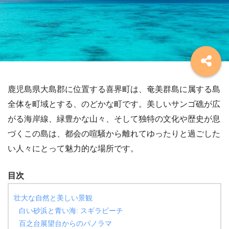
鹿児島県大島郡に位置する喜界町は、奄美群島に属する島
全体を町域とする、のどかな町です。美しいサンゴ礁が広
がる海岸線、緑豊かな山々、そして独特の文化や歴史が息
づくこの島は、都会の喧騒から離れてゆったりと過ごした
い人々にとって魅力的な場所です。
目次
壮大な自然と美しい景観
白い砂浜と青い海: スギラビーチ
百之台展望台からのパノラマ