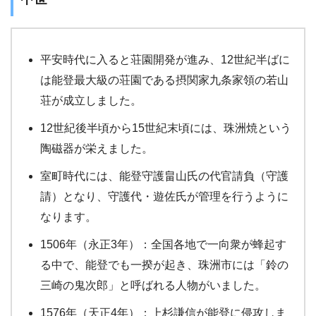
平安時代に入ると荘園開発が進み、12世紀半ばに
は能登最大級の荘園である摂関家九条家領の若山
荘が成立しました。
12世紀後半頃から15世紀末頃には、珠洲焼という
陶磁器が栄えました。
室町時代には、能登守護畠山氏の代官請負（守護
請）となり、守護代・遊佐氏が管理を行うように
なります。
1506年（永正3年）：全国各地で一向衆が蜂起す
る中で、能登でも一揆が起き、珠洲市には「鈴の
三崎の鬼次郎」と呼ばれる人物がいました。
1576年（天正4年）：上杉謙信が能登に侵攻しま