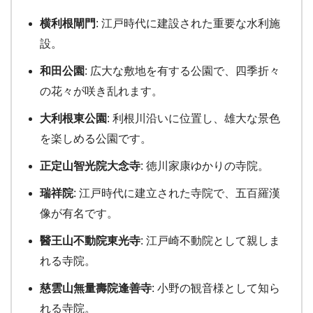
横利根閘門
: 江戸時代に建設された重要な水利施
設。
和田公園
: 広大な敷地を有する公園で、四季折々
の花々が咲き乱れます。
大利根東公園
: 利根川沿いに位置し、雄大な景色
を楽しめる公園です。
正定山智光院大念寺
: 徳川家康ゆかりの寺院。
瑞祥院
: 江戸時代に建立された寺院で、五百羅漢
像が有名です。
醫王山不動院東光寺
: 江戸崎不動院として親しま
れる寺院。
慈雲山無量壽院逢善寺
: 小野の観音様として知ら
れる寺院。