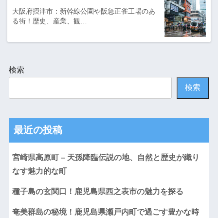
大阪府摂津市：新幹線公園や阪急正雀工場のあ
る街！歴史、産業、観…
検索
検索
最近の投稿
宮崎県高原町 – 天孫降臨伝説の地、自然と歴史が織り
なす魅力的な町
種子島の玄関口！鹿児島県西之表市の魅力を探る
奄美群島の秘境！鹿児島県瀬戸内町で過ごす豊かな時