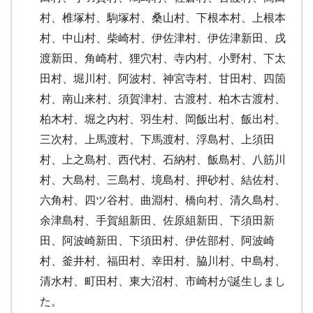
村、椎塚村、駒塚村、桑山村、下根本村、上根本
村、中山村、柴崎村、伊佐津村、伊佐津新田、戌
渡新田、角崎村、狸穴村、寺内村、小野村、下太
田村、堀川村、阿波村、神宮寺村、甘田村、四箇
村、南山来村、須賀津村、古渡村、柏木古渡村、
柏木村、堀之内村、羽生村、岡飯出村、飯出村、
三次村、上馬渡村、下馬渡村、浮島村、上須田
村、上之島村、西代村、石納村、飯島村、八筋川
村、大島村、三島村、境島村、押砂村、結佐村、
六角村、四ツ谷村、曲淵村、橋向村、清久島村、
余津島村、手賀組新田、佐原組新田、下須田新
田、阿波崎新田、下須田村、伊佐部村、阿波崎
村、釜井村、福田村、幸田村、脇川村、中島村、
清水村、町田村、東大沼村、市崎村が誕生しまし
た。