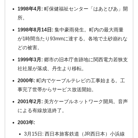
1998年4月:
町保健福祉センター「はあとぴあ」開
所。
1998年8月14日:
集中豪雨発生。町内の最大雨量
が1時間当たり93mmに達する。各地で土砂崩れな
どの被害。
1999年3月:
郷市の旧本庁舎跡地に関西電力若狭支
社社屋が落成、丹生より移転。
2000年:
町内でケーブルテレビの工事始まる。工
事完了世帯からサービス放送開始。
2001年2月:
美方ケーブルネットワーク開局。音声
による有線放送終了。
2003年:
3月15日: 西日本旅客鉄道（JR西日本）小浜線