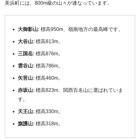
美浜町には、800m級の山々が連なっています。
大御影山:
標高950m、嶺南地方の最高峰です。
大谷山:
標高813m。
三国岳:
標高876m。
雲谷山:
標高786m。
矢筈山:
標高460m。
赤坂山:
標高823m、関西百名山に選ばれていま
す。
天王山:
標高330m。
旗護山:
標高318m。