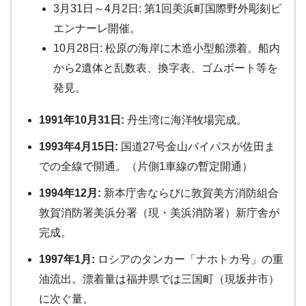
3月31日～4月2日: 第1回美浜町国際野外彫刻ビ
エンナーレ開催。
10月28日: 松原の海岸に木造小型船漂着。船内
から2遺体と乱数表、換字表、ゴムボート等を
発見。
1991年10月31日:
丹生湾に海洋牧場完成。
1993年4月15日:
国道27号金山バイパスが佐田ま
での全線で開通。（片側1車線の暫定開通）
1994年12月:
新本庁舎ならびに敦賀美方消防組合
敦賀消防署美浜分署（現・美浜消防署）新庁舎が
完成。
1997年1月:
ロシアのタンカー「ナホトカ号」の重
油流出。漂着量は福井県では三国町（現坂井市）
に次ぐ量。