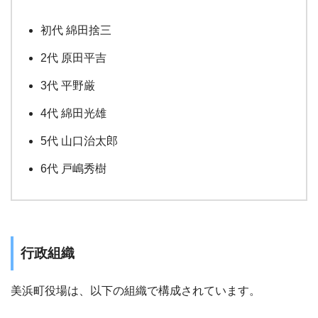
初代 綿田捨三
2代 原田平吉
3代 平野厳
4代 綿田光雄
5代 山口治太郎
6代 戸嶋秀樹
行政組織
美浜町役場は、以下の組織で構成されています。