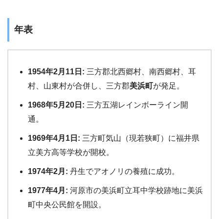
年表
1954年2月11日:
三方郡北西郷村、南西郷村、耳
村、山東村が合併し、三方郡
美浜町
が発足。
1968年5月20日:
三方五湖レインボーライン開
通。
1969年4月1日:
三方町気山（現若狭町）に福井県
立美方高等学校が開校。
1974年2月:
丹生でアオノリの養殖に成功。
1977年4月:
河原市の美浜町立耳中学校跡地に美浜
町中央公民館を開設。