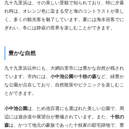
九十九里浜は、その美しい景観で知られており、特に夕暮
れ時は、オレンジ色に染まる空と海のコントラストが美し
く、多くの観光客を魅了しています。夏には海水浴客でに
ぎわい、冬には静寂の世界を楽しむことができます。
豊かな自然
九十九里浜以外にも、大網白里市には豊かな自然が残され
ています。市内には、
小中池公園
や
十枝の森
など、緑豊か
な公園が点在しており、自然散策やピクニックを楽しむこ
とができます。
小中池公園
は、ため池百選にも選ばれた美しい公園で、周
辺には遊歩道や展望台が整備されています。また、
十枝の
森
は、かつて地元の豪族であった十枝家の邸宅跡地で、豊