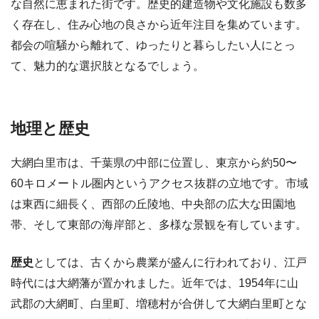
な自然に恵まれた街です。歴史的建造物や文化施設も数多
く存在し、住み心地の良さから近年注目を集めています。
都会の喧騒から離れて、ゆったりと暮らしたい人にとっ
て、魅力的な選択肢となるでしょう。
地理と歴史
大網白里市は、千葉県の中部に位置し、東京から約50〜
60キロメートル圏内というアクセス抜群の立地です。市域
は東西に細長く、西部の丘陵地、中央部の広大な田園地
帯、そして東部の海岸部と、多様な景観を有しています。
歴史
としては、古くから農業が盛んに行われており、江戸
時代には大網藩が置かれました。近年では、1954年に山
武郡の大網町、白里町、増穂村が合併して大網白里町とな