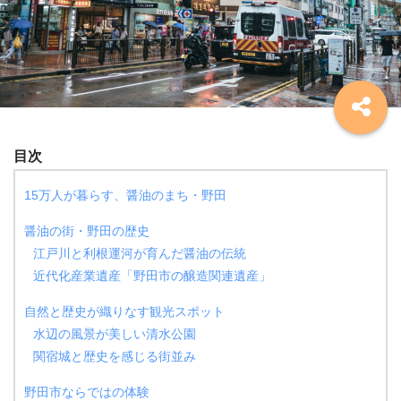
目次
15万人が暮らす、醤油のまち・野田
醤油の街・野田の歴史
江戸川と利根運河が育んだ醤油の伝統
近代化産業遺産「野田市の醸造関連遺産」
自然と歴史が織りなす観光スポット
水辺の風景が美しい清水公園
関宿城と歴史を感じる街並み
野田市ならではの体験