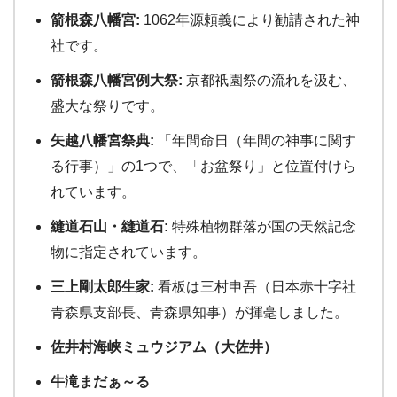
箭根森八幡宮:
1062年源頼義により勧請された神
社です。
箭根森八幡宮例大祭:
京都祇園祭の流れを汲む、
盛大な祭りです。
矢越八幡宮祭典:
「年間命日（年間の神事に関す
る行事）」の1つで、「お盆祭り」と位置付けら
れています。
縫道石山・縫道石:
特殊植物群落が国の天然記念
物に指定されています。
三上剛太郎生家:
看板は三村申吾（日本赤十字社
青森県支部長、青森県知事）が揮毫しました。
佐井村海峡ミュウジアム（大佐井）
牛滝まだぁ～る