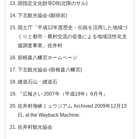
国指定文化財等DB(北限のサル)
下北観光協会-(願掛岩)
国土庁「平成12年度歴史・伝統を活用した地域づ
くりと都市・農村交流の促進による地域活性化支
援調査事業」佐井村
箭根森八幡宮ホームページ
下北観光協会-(箭根森八幡宮)
縫道石山・縫道石
『広報さい 2007年（平成19年）6月号』
佐井村海峡ミュウジアム Archived 2009年12月13
日, at the Wayback Machine.
佐井村観光協会