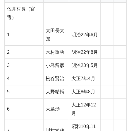
佐井村長（官
選）
太田長太
1
明治22年6月
郎
2
木村重功
明治22年8月
3
小島留彦
明治23年5月
4
松谷賢治
大正7年4月
5
大野精輔
大正8年8月
大正12年12
6
大島渉
月
昭和10年11
7
川村常作