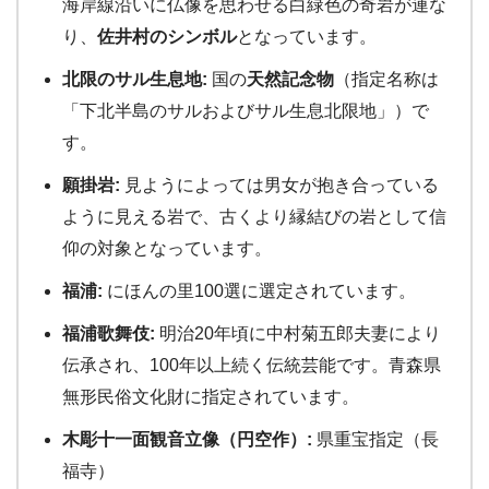
海岸線沿いに仏像を思わせる白緑色の奇岩が連な
り、
佐井村のシンボル
となっています。
北限のサル生息地:
国の
天然記念物
（指定名称は
「下北半島のサルおよびサル生息北限地」）で
す。
願掛岩:
見ようによっては男女が抱き合っている
ように見える岩で、古くより縁結びの岩として信
仰の対象となっています。
福浦:
にほんの里100選に選定されています。
福浦歌舞伎:
明治20年頃に中村菊五郎夫妻により
伝承され、100年以上続く伝統芸能です。青森県
無形民俗文化財に指定されています。
木彫十一面観音立像（円空作）:
県重宝指定（長
福寺）