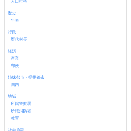
人口推移
歴史
年表
行政
歴代村長
経済
産業
郵便
姉妹都市・提携都市
国内
地域
所轄警察署
所轄消防署
教育
社会施設