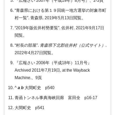
『広報さい 2007年（平成19年）8月号』、2-3頁
“青森県における第１９回統一地方選挙の対象市町
村一覧”. 青森県. 2019年5月13日閲覧。
“2019年版佐井村勢要覧”. 佐井村. 2021年9月17日
閲覧。
“村長の部屋”.
青森県下北郡佐井村（公式サイト）
.
2022年4月27日閲覧。
『広報さい 2006年（平成18年）11月号』
Archived 2011年7月19日, at the Wayback
Machine.、9頁
^
a
b
大間町史 p540
青函トンネル事典海峡回廊 富田全 p16-17
大間町史 p541