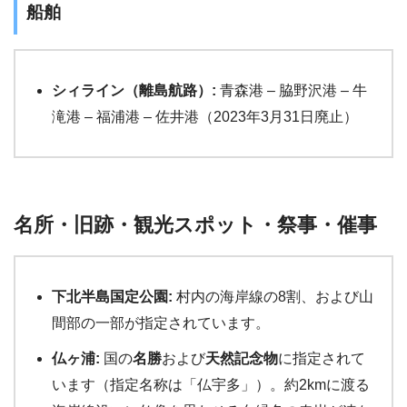
船舶
シィライン（離島航路）:
青森港 – 脇野沢港 – 牛
滝港 – 福浦港 – 佐井港（2023年3月31日廃止）
名所・旧跡・観光スポット・祭事・催事
下北半島国定公園:
村内の海岸線の8割、および山
間部の一部が指定されています。
仏ヶ浦:
国の
名勝
および
天然記念物
に指定されて
います（指定名称は「仏宇多」）。約2kmに渡る